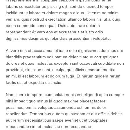
laboris consectetur adipisicing elit, sed do eiusmod tempor
incididunt ut labore et dolore magna aliqua. Ut enim ad minim
veniam, quis nostrud exercitation ullamco laboris nisi ut aliquip
ex ea commodo consequat. Duis aute irure dolor in
reprehenderit.At vero eos et accusamus et iusto odio
dignissimos ducimus qui blanditiis praesentium voluptatu.
At vero eos et accusamus et iusto odio dignissimos ducimus qui
blanditiis praesentium voluptatum deleniti atque corrupti quos
dolores et quas molestias excepturi sint occaecati cupiditate non
provident, similique sunt in culpa qui officia deserunt mollitia
animi, id est laborum et dolorum fuga. Et harum quidem rerum
facilis est et expedita distinctio.
Nam libero tempore, cum soluta nobis est eligendi optio cumque
nihil impedit quo minus id quod maxime placeat facere
possimus, omnis voluptas assumenda est, omnis dolor
repellendus. Temporibus autem quibusdam et aut officiis debitis
aut rerum necessitatibus saepe eveniet ut et voluptates
repudiandae sint et molestiae non recusandae.