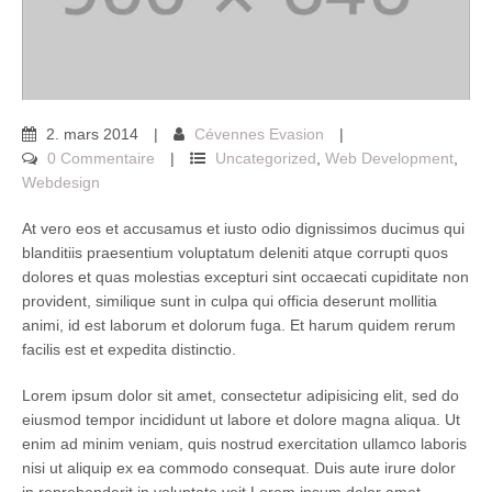
2
.
mars
2014
Cévennes Evasion
0 Commentaire
Uncategorized
,
Web Development
,
Webdesign
At vero eos et accusamus et iusto odio dignissimos ducimus qui
blanditiis praesentium voluptatum deleniti atque corrupti quos
dolores et quas molestias excepturi sint occaecati cupiditate non
provident, similique sunt in culpa qui officia deserunt mollitia
animi, id est laborum et dolorum fuga. Et harum quidem rerum
facilis est et expedita distinctio.
Lorem ipsum dolor sit amet, consectetur adipisicing elit, sed do
eiusmod tempor incididunt ut labore et dolore magna aliqua. Ut
enim ad minim veniam, quis nostrud exercitation ullamco laboris
nisi ut aliquip ex ea commodo consequat. Duis aute irure dolor
in reprehenderit in voluptate veit.Lorem ipsum dolor amet