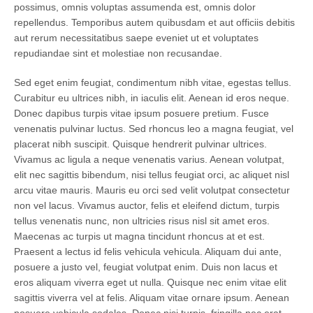
possimus, omnis voluptas assumenda est, omnis dolor
repellendus. Temporibus autem quibusdam et aut officiis debitis
aut rerum necessitatibus saepe eveniet ut et voluptates
repudiandae sint et molestiae non recusandae.
Sed eget enim feugiat, condimentum nibh vitae, egestas tellus.
Curabitur eu ultrices nibh, in iaculis elit. Aenean id eros neque.
Donec dapibus turpis vitae ipsum posuere pretium. Fusce
venenatis pulvinar luctus. Sed rhoncus leo a magna feugiat, vel
placerat nibh suscipit. Quisque hendrerit pulvinar ultrices.
Vivamus ac ligula a neque venenatis varius. Aenean volutpat,
elit nec sagittis bibendum, nisi tellus feugiat orci, ac aliquet nisl
arcu vitae mauris. Mauris eu orci sed velit volutpat consectetur
non vel lacus. Vivamus auctor, felis et eleifend dictum, turpis
tellus venenatis nunc, non ultricies risus nisl sit amet eros.
Maecenas ac turpis ut magna tincidunt rhoncus at et est.
Praesent a lectus id felis vehicula vehicula. Aliquam dui ante,
posuere a justo vel, feugiat volutpat enim. Duis non lacus et
eros aliquam viverra eget ut nulla. Quisque nec enim vitae elit
sagittis viverra vel at felis. Aliquam vitae ornare ipsum. Aenean
posuere vehicula sodales. Donec nisi turpis, fringilla nec erat