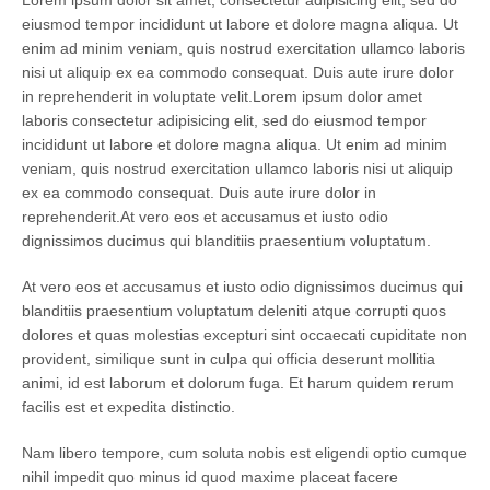
eiusmod tempor incididunt ut labore et dolore magna aliqua. Ut
enim ad minim veniam, quis nostrud exercitation ullamco laboris
nisi ut aliquip ex ea commodo consequat. Duis aute irure dolor
in reprehenderit in voluptate velit.Lorem ipsum dolor amet
laboris consectetur adipisicing elit, sed do eiusmod tempor
incididunt ut labore et dolore magna aliqua. Ut enim ad minim
veniam, quis nostrud exercitation ullamco laboris nisi ut aliquip
ex ea commodo consequat. Duis aute irure dolor in
reprehenderit.At vero eos et accusamus et iusto odio
dignissimos ducimus qui blanditiis praesentium voluptatum.
At vero eos et accusamus et iusto odio dignissimos ducimus qui
blanditiis praesentium voluptatum deleniti atque corrupti quos
dolores et quas molestias excepturi sint occaecati cupiditate non
provident, similique sunt in culpa qui officia deserunt mollitia
animi, id est laborum et dolorum fuga. Et harum quidem rerum
facilis est et expedita distinctio.
Nam libero tempore, cum soluta nobis est eligendi optio cumque
nihil impedit quo minus id quod maxime placeat facere