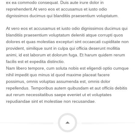
ex ea commodo consequat. Duis aute irure dolor in
reprehenderit.At vero eos et accusamus et iusto odio
dignissimos ducimus qui blanditiis praesentium voluptatum.
At vero eos et accusamus et iusto odio dignissimos ducimus qui
blanditiis praesentium voluptatum deleniti atque corrupti quos
dolores et quas molestias excepturi sint occaecati cupiditate non
provident, similique sunt in culpa qui officia deserunt mollitia
animi, id est laborum et dolorum fuga. Et harum quidem rerum
facilis est et expedita distinctio.
Nam libero tempore, cum soluta nobis est eligendi optio cumque
nihil impedit quo minus id quod maxime placeat facere
possimus, omnis voluptas assumenda est, omnis dolor
repellendus. Temporibus autem quibusdam et aut officiis debitis
aut rerum necessitatibus saepe eveniet ut et voluptates
repudiandae sint et molestiae non recusandae.
haut